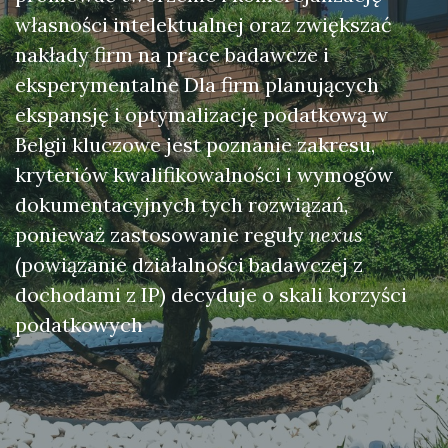
własności intelektualnej oraz zwiększać
nakłady firm na prace badawcze i
eksperymentalne Dla firm planujących
ekspansję i optymalizację podatkową w
Belgii kluczowe jest poznanie zakresu,
kryteriów kwalifikowalności i wymogów
dokumentacyjnych tych rozwiązań,
ponieważ zastosowanie reguły
nexus
(powiązanie działalności badawczej z
dochodami z IP) decyduje o skali korzyści
podatkowych