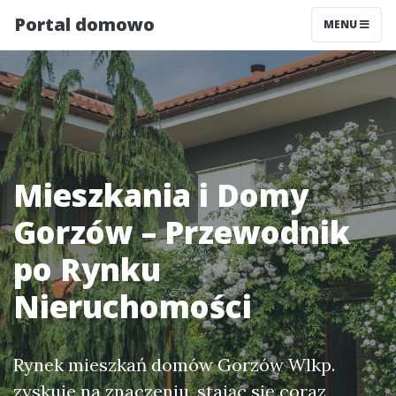
Portal domowo
MENU
Mieszkania i Domy
Gorzów – Przewodnik
po Rynku
Nieruchomości
Rynek mieszkań domów Gorzów Wlkp.
zyskuje na znaczeniu, stając się coraz