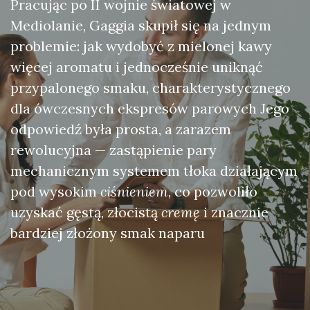
Pracując po II wojnie światowej w
Mediolanie, Gaggia skupił się na jednym
problemie: jak wydobyć z mielonej kawy
więcej aromatu i jednocześnie uniknąć
przypalonego smaku, charakterystycznego
dla ówczesnych ekspresów parowych Jego
odpowiedź była prosta, a zarazem
rewolucyjna — zastąpienie pary
mechanicznym systemem tłoka działającym
pod wysokim
ciśnieniem
, co pozwoliło
uzyskać gęstą, złocistą
cremę
i znacznie
bardziej złożony smak naparu