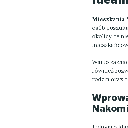
Mieszkania
osób poszuku
okolicy, te 
mieszkańców, 
Warto zaznacz
również rozwi
rodzin oraz o
Wprowa
Nakomi
Jednym z kl