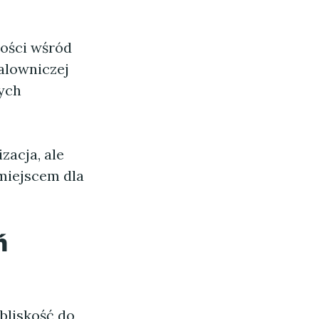
ności wśród
alowniczej
nych
zacja, ale
 miejscem dla
ń
 bliskość do