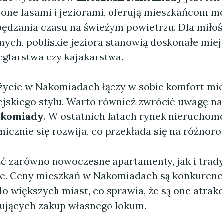
zone lasami i jeziorami, oferują mieszkańcom m
ędzania czasu na świeżym powietrzu. Dla miło
ych, pobliskie jeziora stanowią doskonałe miej
eglarstwa czy kajakarstwa.
 życie w Nakomiadach łączy w sobie komfort mie
ejskiego stylu. Warto również zwrócić uwagę n
akomiady
. W ostatnich latach rynek nieruchomo
icznie się rozwija, co przekłada się na różnoro
ć zarówno nowoczesne apartamenty, jak i tra
e. Ceny mieszkań w Nakomiadach są konkurenc
o większych miast, co sprawia, że są one atrak
nujących zakup własnego lokum.