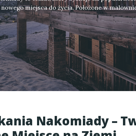
nowego miejsca do życia. Położone w malownicz
kania Nakomiady
– T
ne Miejsce na Ziemi