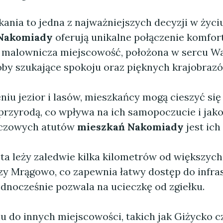
nia to jedna z najważniejszych decyzji w życiu
 Nakomiady
oferują unikalne połączenie komfortu
a malownicza miejscowość, położona w sercu Wa
oby szukające spokoju oraz pięknych krajobrazó
eniu jezior i lasów, mieszkańcy mogą cieszyć si
przyrodą, co wpływa na ich samopoczucie i jako
uczowych atutów
mieszkań Nakomiady
jest ich 
ta leży zaledwie kilka kilometrów od większych 
czy Mrągowo, co zapewnia łatwy dostęp do infra
jednocześnie pozwala na ucieczkę od zgiełku.
 do innych miejscowości, takich jak Giżycko cz