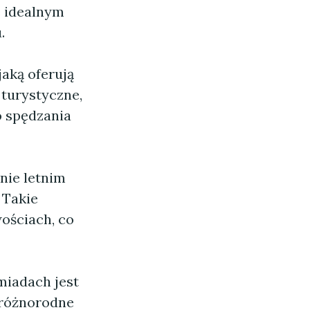
e idealnym
.
aką oferują
i turystyczne,
o spędzania
nie letnim
 Takie
ościach, co
miadach jest
 różnorodne