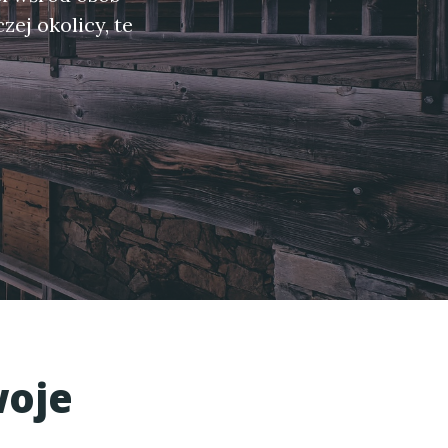
ej okolicy, te
woje