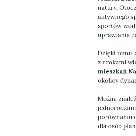
natury. Otoc
aktywnego sp
sportów wodn
uprawiania ż
Dzięki temu,
z urokami wi
mieszkań N
okolicy dynam
Można znaleź
jednorodzinn
porównaniu d
dla osób pla