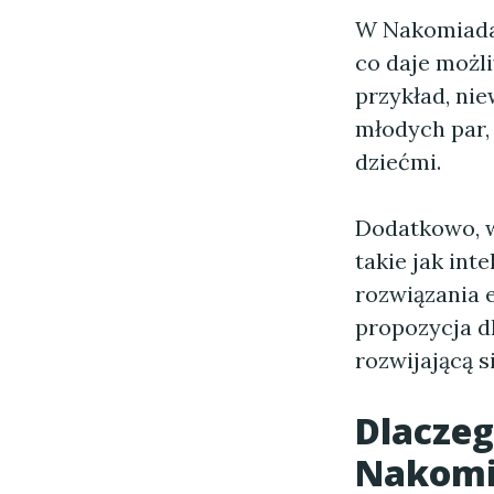
W Nakomiada
co daje możl
przykład, nie
młodych par,
dziećmi.
Dodatkowo, w
takie jak in
rozwiązania 
propozycja dl
rozwijającą s
Dlaczeg
Nakomi