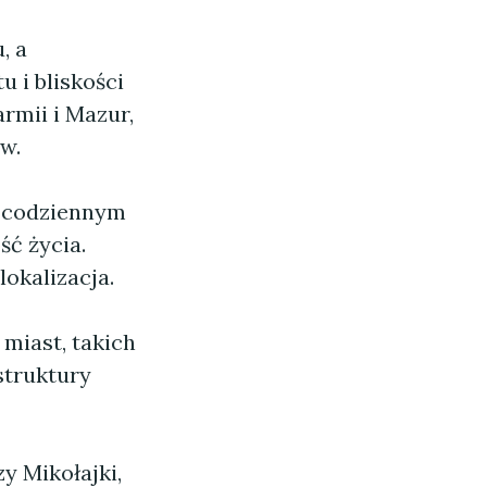
, a
 i bliskości
rmii i Mazur,
w.
ę codziennym
ść życia.
lokalizacja.
miast, takich
struktury
y Mikołajki,