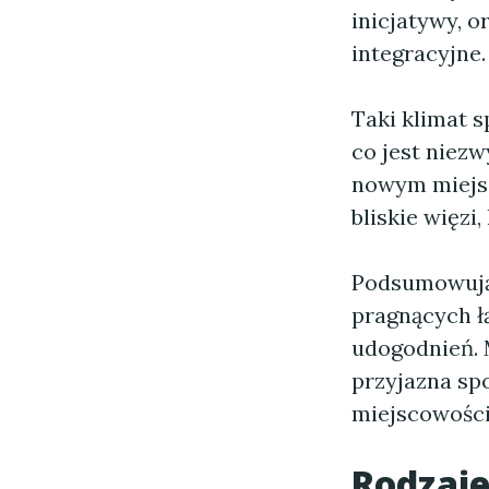
inicjatywy, o
integracyjne.
Taki klimat 
co jest niezw
nowym miejsc
bliskie więzi
Podsumowuj
pragnących ł
udogodnień. 
przyjazna spo
miejscowości
Rodzaj