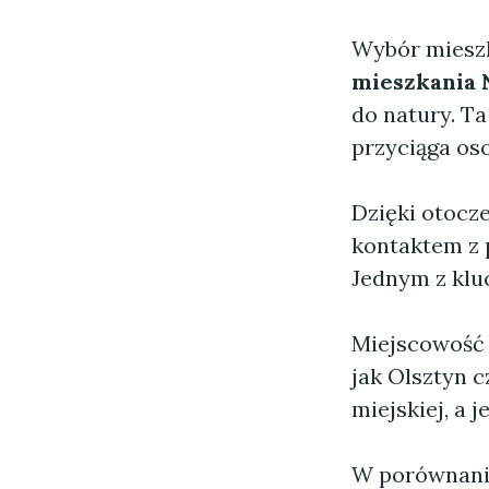
Wybór mieszka
mieszkania
do natury. T
przyciąga os
Dzięki otocz
kontaktem z 
Jednym z kl
Miejscowość 
jak Olsztyn 
miejskiej, a 
W porównaniu