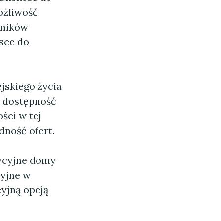
ożliwość
śników
sce do
jskiego życia
a dostępność
ści w tej
dność ofert.
dycyjne domy
yjne w
cyjną opcją