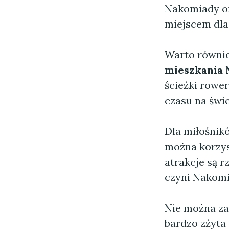
Nakomiady of
miejscem dla 
Warto równie
mieszkania
ścieżki rowe
czasu na świ
Dla miłośnik
można korzys
atrakcje są 
czyni Nakomi
Nie można za
bardzo zżyta