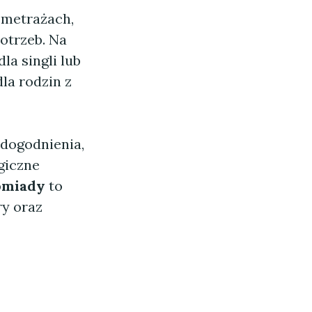
metrażach,
otrzeb. Na
la singli lub
la rodzin z
dogodnienia,
giczne
omiady
to
ry oraz
a