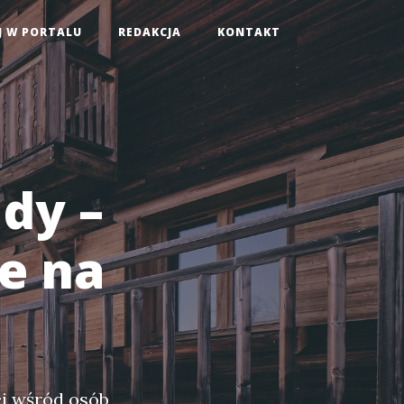
J W PORTALU
REDAKCJA
KONTAKT
dy –
e na
ci wśród osób