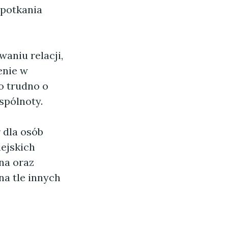
spotkania
aniu relacji,
enie w
o trudno o
spólnoty.
 dla osób
iejskich
na oraz
na tle innych