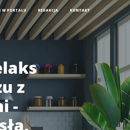
J W PORTALU
REDAKCJA
KONTAKT
elaks
u z
 -
sła,