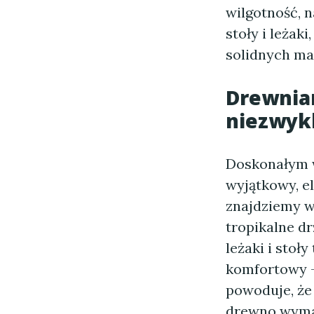
wilgotność, n
stoły i leżak
solidnych ma
Drewnian
niezwyk
Doskonałym 
wyjątkowy, e
znajdziemy w
tropikalne dr
leżaki i stoł
komfortowy -
powoduje, że
drewno wymag