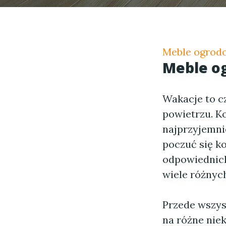
Meble ogrod
Meble og
Wakacje to c
powietrzu. Ko
najprzyjemni
poczuć się k
odpowiednich
wiele różnych
Przede wszys
na różne nie