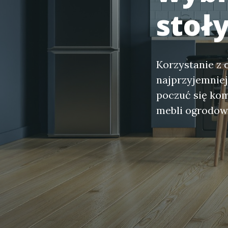
stoły
Korzystanie z 
najprzyjemnie
poczuć się ko
mebli ogrodo