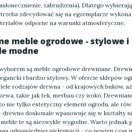
asłonecznienie, zabrudzenia). Dlatego wybierają
i, trzeba zdecydować się na egzemplarze wykona
teriałów odporne na warunki atmosferyczne.
e meble ogrodowe - stylowe i
le modne
wyborem są meble ogrodowe drewniane. Drewno
legancki i bardzo stylowy. W ofercie sklepów o
iele rodzajów drewna - od krajowych buków, a
zewa, takie jak tek, merbau czy iroko. Drewniane
y to nie tylko estetyczny element ogrodu, ale ró
 drewno doskonale wpasowuje się w kształty si
 meble te są niezwykle wygodne. Warto jednak p
a odpowiedniej pielęgnacji - co pewien czas n