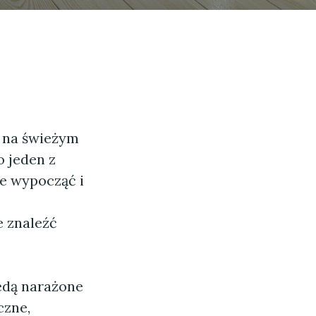
s na świeżym
o jeden z
e wypocząć i
 znaleźć
ędą narażone
czne,