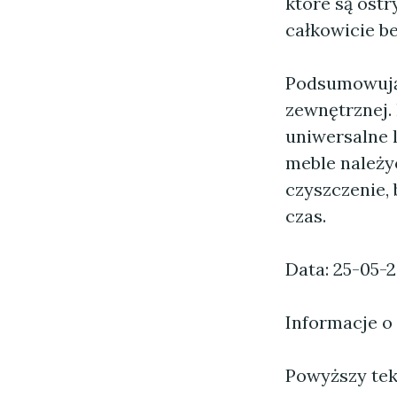
które są ostr
całkowicie be
Podsumowując
zewnętrznej.
uniwersalne 
meble należy
czyszczenie,
czas.
Data: 25-05-
Informacje o
Powyższy tekst