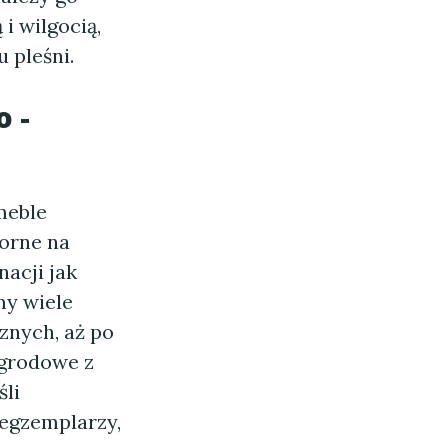
i wilgocią,
 pleśni.
 -
meble
orne na
acji jak
my wiele
znych, aż po
ogrodowe z
li
 egzemplarzy,