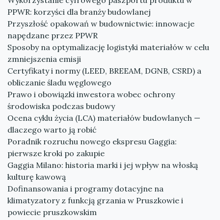
Wykorzystanie cyfrowego paszportu produktu w
PPWR: korzyści dla branży budowlanej
Przyszłość opakowań w budownictwie: innowacje
napędzane przez PPWR
Sposoby na optymalizację logistyki materiałów w celu
zmniejszenia emisji
Certyfikaty i normy (LEED, BREEAM, DGNB, CSRD) a
obliczanie śladu węglowego
Prawo i obowiązki inwestora wobec ochrony
środowiska podczas budowy
Ocena cyklu życia (LCA) materiałów budowlanych —
dlaczego warto ją robić
Poradnik rozruchu nowego ekspresu Gaggia:
pierwsze kroki po zakupie
Gaggia Milano: historia marki i jej wpływ na włoską
kulturę kawową
Dofinansowania i programy dotacyjne na
klimatyzatory z funkcją grzania w Pruszkowie i
powiecie pruszkowskim