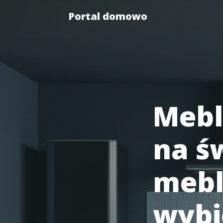
Portal domowo
Mebl
na ś
mebl
wybi