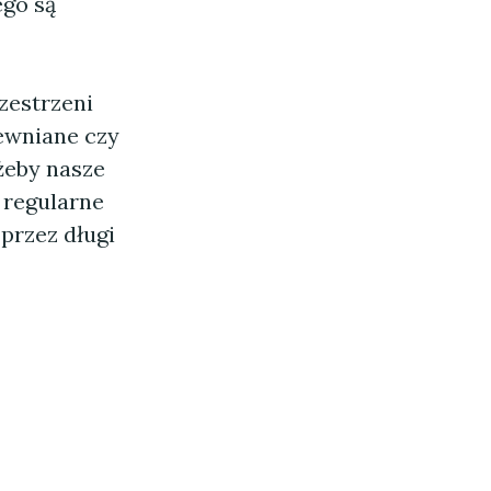
ego są
zestrzeni
rewniane czy
żeby nasze
 regularne
przez długi