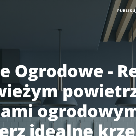
PUBLIKU
e Ogrodowe - R
wieżym powietrz
ami ogrodowymi
erz idealne krze