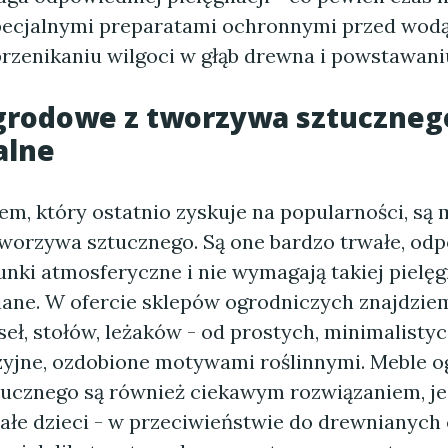
pecjalnymi preparatami ochronnymi przed wodą 
rzenikaniu wilgoci w głąb drewna i powstawaniu
grodowe z tworzywa sztucznego
alne
m, który ostatnio zyskuje na popularności, są 
worzywa sztucznego. Są one bardzo trwałe, odp
nki atmosferyczne i nie wymagają takiej pielęgn
ane. W ofercie sklepów ogrodniczych znajdzie
eł, stołów, leżaków - od prostych, minimalistyc
zyjne, ozdobione motywami roślinnymi. Meble 
ucznego są również ciekawym rozwiązaniem, jeś
łe dzieci - w przeciwieństwie do drewnianych