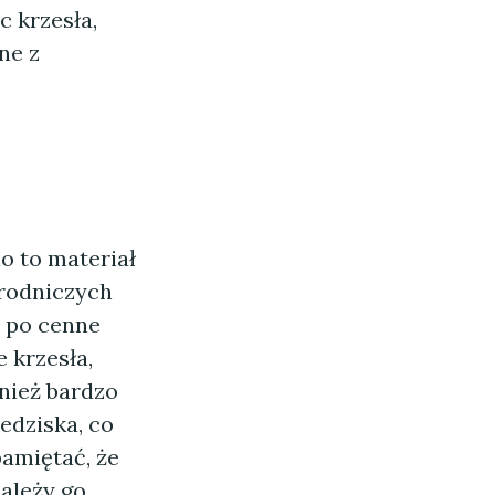
c krzesła,
ne z
 to materiał
grodniczych
ż po cenne
 krzesła,
wnież bardzo
edziska, co
amiętać, że
ależy go