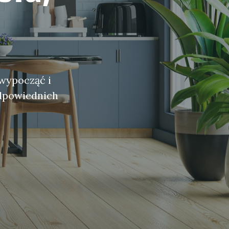
wypocząć i
odpowiednich