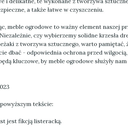
ye i delikatne, te wykonane z tworzywa sztuczn
zpieczne, a także łatwe w czyszczeniu.
, meble ogrodowe to ważny element naszej pr
 Niezależnie, czy wybierzemy solidne krzesła d
leżaki z tworzywa sztucznego, warto pamiętać, 
cie dbać - odpowiednia ochrona przed wilgocią,
 będą kluczowe, by meble ogrodowe służyły nam 
2023
 powyższym tekście:
 jest fikcją listeracką.