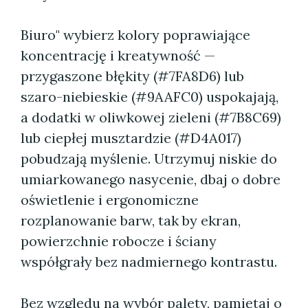
Biuro" wybierz kolory poprawiające
koncentrację i kreatywność —
przygaszone błękity (#7FA8D6) lub
szaro-niebieskie (#9AAFC0) uspokajają,
a dodatki w oliwkowej zieleni (#7B8C69)
lub ciepłej musztardzie (#D4A017)
pobudzają myślenie. Utrzymuj niskie do
umiarkowanego nasycenie, dbaj o dobre
oświetlenie i ergonomiczne
rozplanowanie barw, tak by ekran,
powierzchnie robocze i ściany
współgrały bez nadmiernego kontrastu.
Bez względu na wybór palety, pamiętaj o