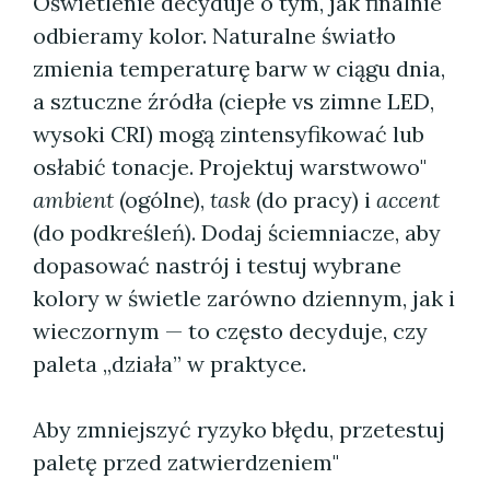
Oświetlenie decyduje o tym, jak finalnie
odbieramy kolor. Naturalne światło
zmienia temperaturę barw w ciągu dnia,
a sztuczne źródła (ciepłe vs zimne LED,
wysoki CRI) mogą zintensyfikować lub
osłabić tonacje. Projektuj warstwowo"
ambient
(ogólne),
task
(do pracy) i
accent
(do podkreśleń). Dodaj ściemniacze, aby
dopasować nastrój i testuj wybrane
kolory w świetle zarówno dziennym, jak i
wieczornym — to często decyduje, czy
paleta „działa” w praktyce.
Aby zmniejszyć ryzyko błędu, przetestuj
paletę przed zatwierdzeniem"