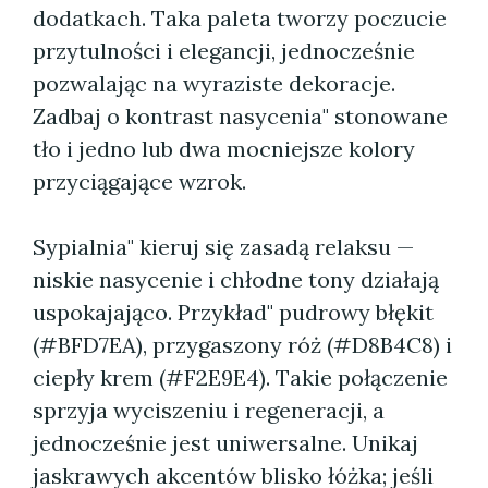
dodatkach. Taka paleta tworzy poczucie
przytulności i elegancji, jednocześnie
pozwalając na wyraziste dekoracje.
Zadbaj o kontrast nasycenia" stonowane
tło i jedno lub dwa mocniejsze kolory
przyciągające wzrok.
Sypialnia" kieruj się zasadą relaksu —
niskie nasycenie i chłodne tony działają
uspokajająco. Przykład" pudrowy błękit
(#BFD7EA), przygaszony róż (#D8B4C8) i
ciepły krem (#F2E9E4). Takie połączenie
sprzyja wyciszeniu i regeneracji, a
jednocześnie jest uniwersalne. Unikaj
jaskrawych akcentów blisko łóżka; jeśli