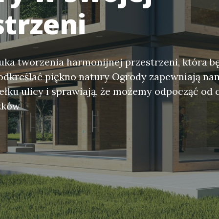
strzeni
uka tworzenia harmonijnej przestrzeni, która b
podkreślać piękno natury Ogrody zapewniają n
iełku ulicy i sprawiają, że możemy odpocząć od
ązków