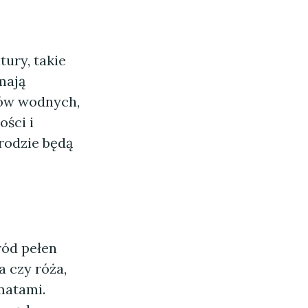
tury, takie
mają
ów wodnych,
ości i
rodzie będą
ród pełen
 czy róża,
matami.