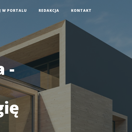
J W PORTALU
REDAKCJA
KONTAKT
 -
gię