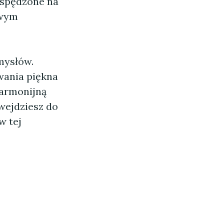
 spędzone na
iwym
mysłów.
wania piękna
harmonijną
 wejdziesz do
w tej