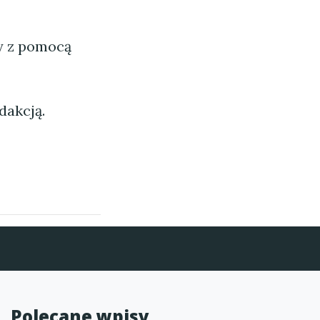
ny z pomocą
dakcją.
Polecane wpisy