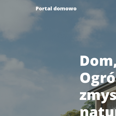
Portal domowo
Dom,
Ogród
zmys
natu