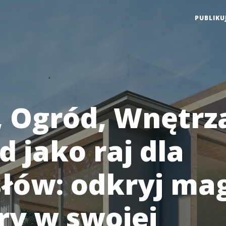
PUBLIKU
 Ogród, Wnętrza
 jako raj dla
łów: odkryj ma
ry w swojej