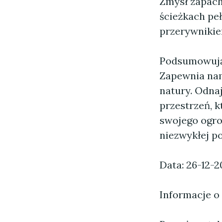
Zmysł zapach
ścieżkach pe
przerywnikie
Podsumowując
Zapewnia nam
natury. Odna
przestrzeń, k
swojego ogrod
niezwykłej p
Data: 26-12-2
Informacje o