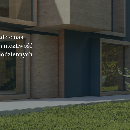
ędzie nas
am możliwość
 codziennych