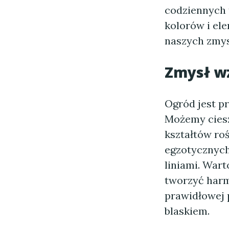
codziennych 
kolorów i el
naszych zmys
Zmysł w
Ogród jest p
Możemy ciesz
kształtów ro
egzotycznych
liniami. War
tworzyć harm
prawidłowej 
blaskiem.