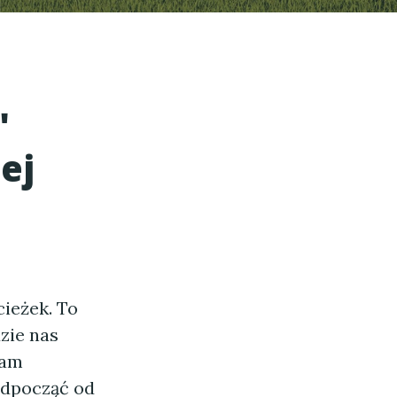
"
ej
cieżek. To
zie nas
nam
odpocząć od