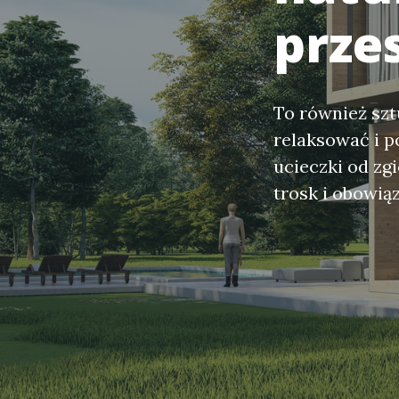
prze
To również szt
relaksować i 
ucieczki od zg
trosk i obowi