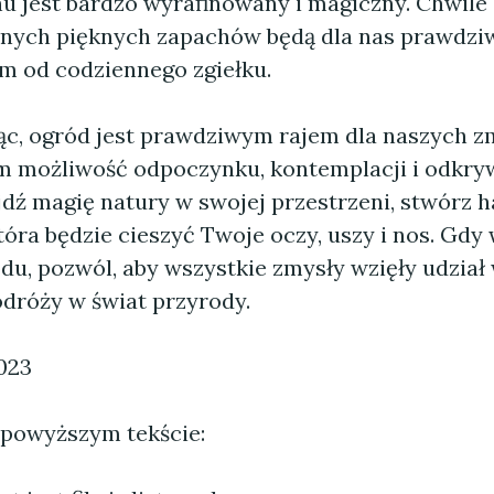
u jest bardzo wyrafinowany i magiczny. Chwile
łnych pięknych zapachów będą dla nas prawdz
m od codziennego zgiełku.
, ogród jest prawdziwym rajem dla naszych z
 możliwość odpoczynku, kontemplacji i odkry
jdź magię natury w swojej przestrzeni, stwórz 
tóra będzie cieszyć Twoje oczy, uszy i nos. Gdy
u, pozwól, aby wszystkie zmysły wzięły udział 
odróży w świat przyrody.
023
 powyższym tekście: