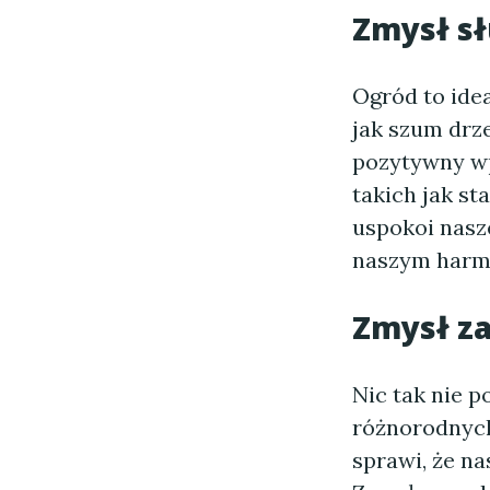
Zmysł s
Ogród to idea
jak szum drz
pozytywny w
takich jak st
uspokoi nasz
naszym harm
Zmysł z
Nic tak nie 
różnorodnych
sprawi, że n