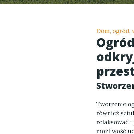
Dom, ogród, 
Ogród
odkry
przes
Stworzen
Tworzenie ogr
również sztu
relaksować i
możliwość uc