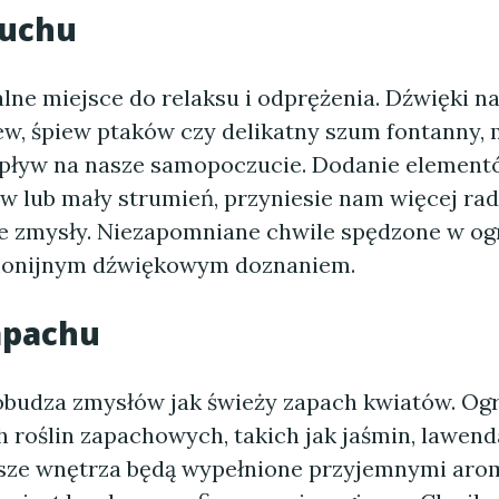
łuchu
lne miejsce do relaksu i odprężenia. Dźwięki na
ew, śpiew ptaków czy delikatny szum fontanny, 
pływ na nasze samopoczucie. Dodanie element
aw lub mały strumień, przyniesie nam więcej rad
e zmysły. Niezapomniane chwile spędzone w og
onijnym dźwiękowym doznaniem.
apachu
pobudza zmysłów jak świeży zapach kwiatów. Og
 roślin zapachowych, takich jak jaśmin, lawenda
asze wnętrza będą wypełnione przyjemnymi aro