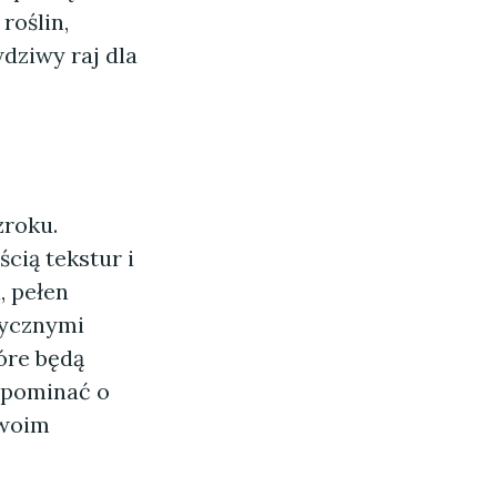
roślin,
dziwy raj dla
zroku.
cią tekstur i
, pełen
rycznymi
óre będą
apominać o
swoim