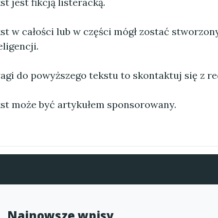
 jest fikcją listeracką.
st w całości lub w części mógł zostać stworzo
ligencji.
agi do powyższego tekstu to skontaktuj się z re
st może być artykułem sponsorowany.
Najnowsze wpisy