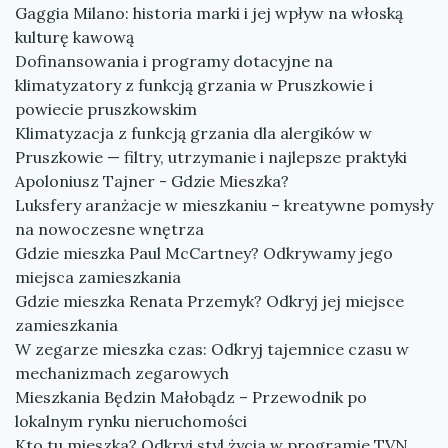
Gaggia Milano: historia marki i jej wpływ na włoską
kulturę kawową
Dofinansowania i programy dotacyjne na
klimatyzatory z funkcją grzania w Pruszkowie i
powiecie pruszkowskim
Klimatyzacja z funkcją grzania dla alergików w
Pruszkowie — filtry, utrzymanie i najlepsze praktyki
Apoloniusz Tajner - Gdzie Mieszka?
Luksfery aranżacje w mieszkaniu – kreatywne pomysły
na nowoczesne wnętrza
Gdzie mieszka Paul McCartney? Odkrywamy jego
miejsca zamieszkania
Gdzie mieszka Renata Przemyk? Odkryj jej miejsce
zamieszkania
W zegarze mieszka czas: Odkryj tajemnice czasu w
mechanizmach zegarowych
Mieszkania Będzin Małobądz – Przewodnik po
lokalnym rynku nieruchomości
Kto tu mieszka? Odkryj styl życia w programie TVN