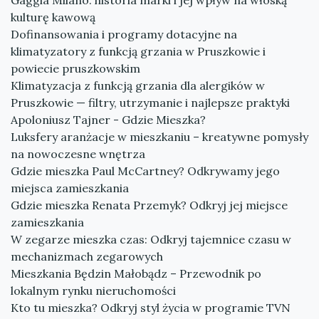
Gaggia Milano: historia marki i jej wpływ na włoską
kulturę kawową
Dofinansowania i programy dotacyjne na
klimatyzatory z funkcją grzania w Pruszkowie i
powiecie pruszkowskim
Klimatyzacja z funkcją grzania dla alergików w
Pruszkowie — filtry, utrzymanie i najlepsze praktyki
Apoloniusz Tajner - Gdzie Mieszka?
Luksfery aranżacje w mieszkaniu – kreatywne pomysły
na nowoczesne wnętrza
Gdzie mieszka Paul McCartney? Odkrywamy jego
miejsca zamieszkania
Gdzie mieszka Renata Przemyk? Odkryj jej miejsce
zamieszkania
W zegarze mieszka czas: Odkryj tajemnice czasu w
mechanizmach zegarowych
Mieszkania Będzin Małobądz – Przewodnik po
lokalnym rynku nieruchomości
Kto tu mieszka? Odkryj styl życia w programie TVN