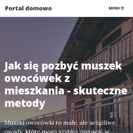
Portal domowo
MENU
Jak się pozbyć muszek
owocówek z
mieszkania - skuteczne
metody
Muszki owocówki to małe, ale uciążliwe
owady, które mogą szybko zagościć w