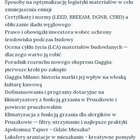
Sposoby na optymalizację logistyki materiałów w celu
zmniejszenia emisji
Certyfikaty i normy (LEED, BREEAM, DGNB, CSRD) a
obliczanie śladu węglowego
Prawo i obowiązki inwestora wobec ochrony
środowiska podczas budowy
Ocena cyklu życia (LCA) materiałów budowlanych —
dlaczego warto ją robić
Poradnik rozruchu nowego ekspresu Gaggia:
pierwsze kroki po zakupie
Gaggia Milano: historia marki i jej wpływ na włoską
kulturę kawową
Dofinansowania i programy dotacyjne na
klimatyzatory z funkcją grzania w Pruszkowie i
powiecie pruszkowskim
Klimatyzacja z funkcją grzania dla alergików w
Pruszkowie — filtry, utrzymanie i najlepsze praktyki
Apoloniusz Tajner - Gdzie Mieszka?
Luksfery aranżacje w mieszkaniu – kreatywne pomysły