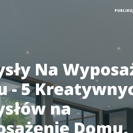
PUBLIKU
sły Na Wyposa
 - 5 Kreatywny
słów na
sażenie Domu,