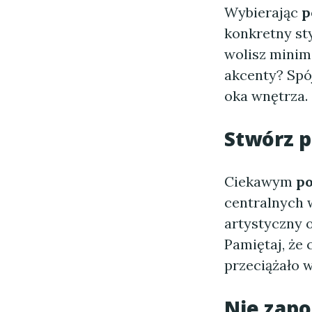
Wybierając
p
konkretny st
wolisz minim
akcenty? Spó
oka wnętrza.
Stwórz p
Ciekawym
p
centralnych 
artystyczny 
Pamiętaj, że 
przeciążało 
Nie zapo