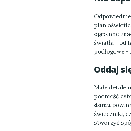
Odpowiedni
plan oświetle
ogromne znac
światła - od 
podłogowe - 
Oddaj si
Małe detale 
podnieść est
domu
powinn
świeczniki, c
stworzyć spój