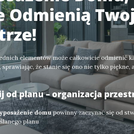
e Odmienią Two
rze!
dnich elementów może całkowicie odmienić k
sprawiając, że stanie się ono nie tylko piękne, 
j od planu – organizacja przest
yposażenie domu
powinny zaczynać się od st
ślanego planu