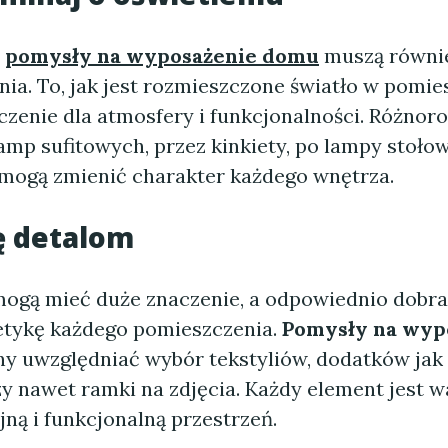
e
pomysły na wyposażenie domu
muszą równie
nia. To, jak jest rozmieszczone światło w pomi
zenie dla atmosfery i funkcjonalności. Różnor
lamp sufitowych, przez kinkiety, po lampy stołow
mogą zmienić charakter każdego wnętrza.
ę detalom
mogą mieć duże znaczenie, a odpowiednio dobr
etykę każdego pomieszczenia.
Pomysły na wyp
y uwzględniać wybór tekstyliów, dodatków jak
zy nawet ramki na zdjęcia. Każdy element jest w
ną i funkcjonalną przestrzeń.