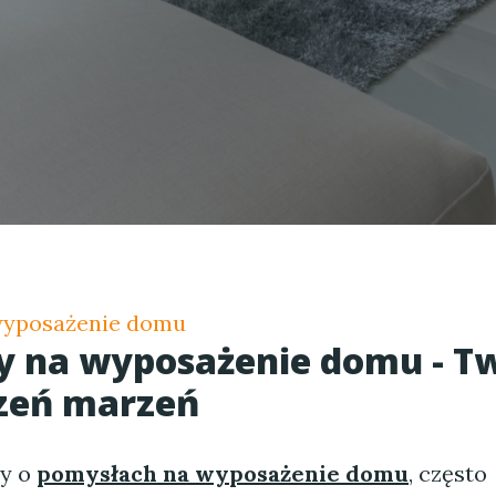
wyposażenie domu
y na wyposażenie domu - T
zeń marzeń
my o
pomysłach na wyposażenie domu
, często