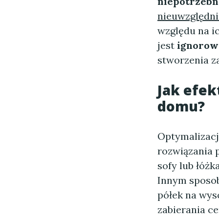
niepotrzeb
nieuwzględni
względu na i
jest
ignorow
stworzenia z
Jak efek
domu?
Optymalizacj
rozwiązania
sofy lub łóż
Innym sposo
półek na wys
zabierania ce