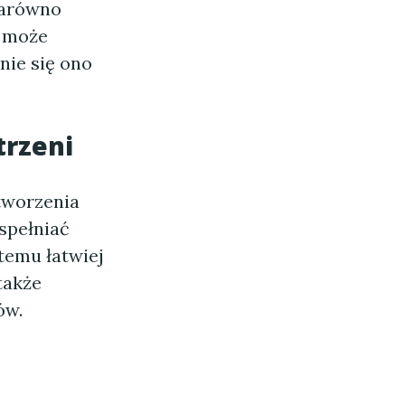
zarówno
w może
nie się ono
trzeni
tworzenia
spełniać
temu łatwiej
także
ów.