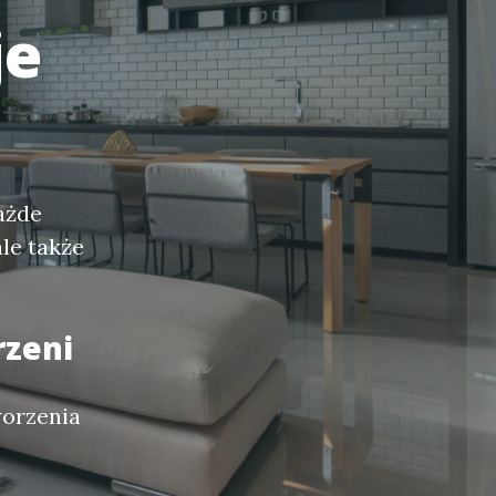
je
ażde
ale także
rzeni
worzenia