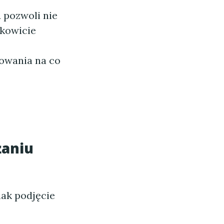
u
pozwoli nie
łkowicie
owania na co
żaniu
nak podjęcie