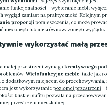
nymi wydatkami
. Najczęstszym błędem jest
anie funkcjonalności
– wybieranie mebli wyłącz
ch wygląd zamiast na praktyczność. Kolejnym 
anie proporcji
pomieszczenia, co może prowad
aśmieconego lub niezrównoważonego wyglądu.
tywnie wykorzystać małą prze
a małej przestrzeni wymaga
kreatywnego pod
 problemów.
Wielofunkcyjne meble
, takie jak 
ka z dodatkowym miejscem do przechowywania, 
bem jest wykorzystanie
poziomej przestrzeni
– 
okości bliskiej sufitu pozwala na przechowywan
nnej przestrzeni mieszkalnej.