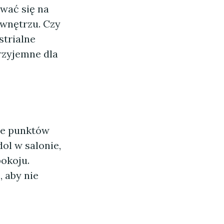
wać się na
wnętrzu. Czy
strialne
rzyjemne dla
ie punktów
ol w salonie,
okoju.
, aby nie