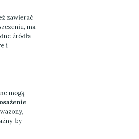
ż zawierać
eszczeniu, ma
odne źródła
e i
ane mogą
osażenie
 wazony,
ażny, by