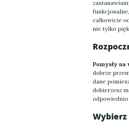
zastanawiamy
funkcjonalne
całkowicie od
nie tylko pię
Rozpoczn
Pomysły na
dobrze przem
dane pomiesz
dobierzesz me
odpowiednio
Wybierz 