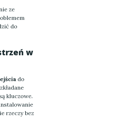
nie ze
problemem
zić do
strzeń w
ejścia
do
rozkładane
są kluczowe.
instalowanie
ie rzeczy bez